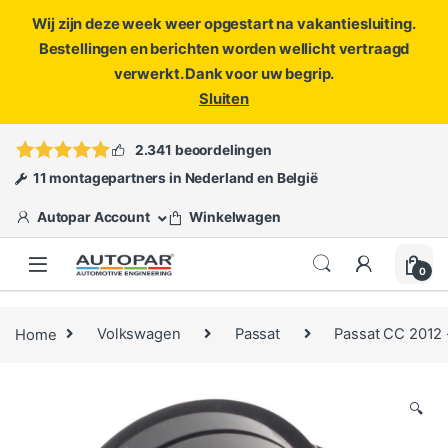
Wij zijn deze week weer opgestart na vakantiesluiting.
Bestellingen en berichten worden wellicht vertraagd
verwerkt. Dank voor uw begrip.
Sluiten
Skip to navigation
Skip to content
Vragen?
info@autopar.nl
of
open een ticket
2.341 beoordelingen
11 montagepartners in Nederland en België
Autopar Account
Winkelwagen
0
Home
Volkswagen
Passat
Passat CC 2012
🔍