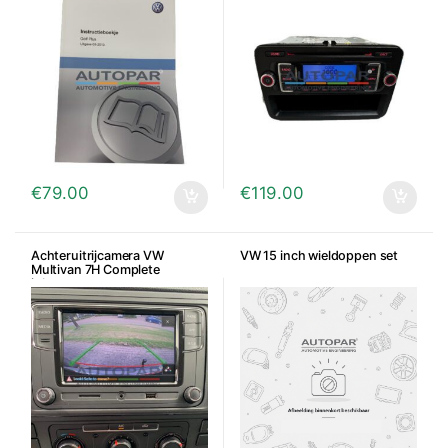
€
79.00
€
119.00
Achteruitrijcamera VW
VW 15 inch wieldoppen set
Multivan 7H Complete
inbouwset