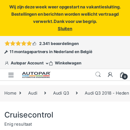
Wij zijn deze week weer opgestart na vakantiesluiting.
Bestellingen en berichten worden wellicht vertraagd
verwerkt. Dank voor uw begrip.
Sluiten
Skip to navigation
Skip to content
Vragen?
info@autopar.nl
of
open een ticket
2.341 beoordelingen
11 montagepartners in Nederland en België
Autopar Account
Winkelwagen
0
Home
Audi
Audi Q3
Audi Q3 2018 - Heden
Cruisecontrol
Enig resultaat