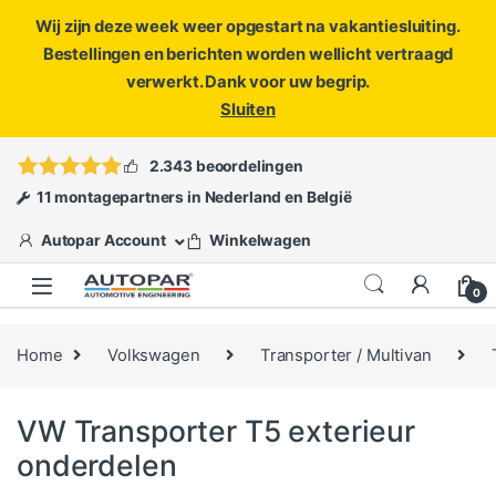
Wij zijn deze week weer opgestart na vakantiesluiting.
Bestellingen en berichten worden wellicht vertraagd
verwerkt. Dank voor uw begrip.
Sluiten
Skip to navigation
Skip to content
Vragen?
info@autopar.nl
of
open een ticket
2.343 beoordelingen
11 montagepartners in Nederland en België
Autopar Account
Winkelwagen
0
Home
Volkswagen
Transporter / Multivan
VW Transporter T5 exterieur
onderdelen