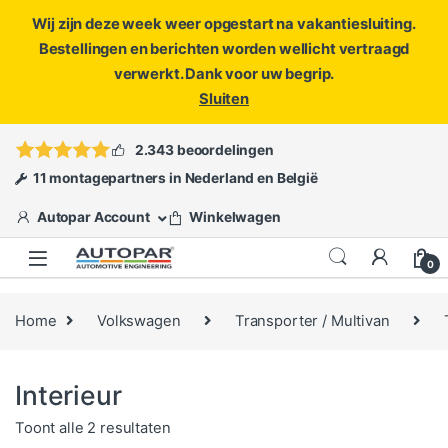
Wij zijn deze week weer opgestart na vakantiesluiting.
Bestellingen en berichten worden wellicht vertraagd
verwerkt. Dank voor uw begrip.
Sluiten
Skip to navigation
Skip to content
Vragen?
info@autopar.nl
of
open een ticket
2.343 beoordelingen
11 montagepartners in Nederland en België
Autopar Account
Winkelwagen
0
Home
Volkswagen
Transporter / Multivan
Interieur
Gesorteerd op populariteit
Toont alle 2 resultaten