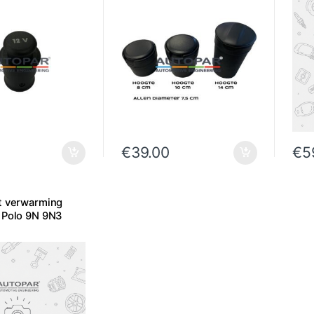
€
39.00
€
5
t verwarming
 Polo 9N 9N3