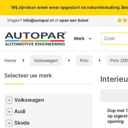
Wij zijn deze week weer opgestart na vakantiesluiting. Be
Skip to navigation
Skip to content
Vragen?
info@autopar.nl
of
open een ticket
Search for:
Merk
Home
Volkswagen
Polo
Polo 200
Selecteer uw merk
Interieu
Volkswagen
+
Dop met 1
Audi
+
op sigare
opening
Skoda
+