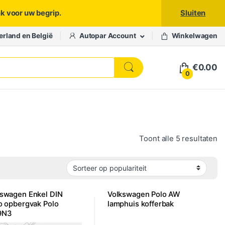
nk voor uw begrip.
Sluiten
erland en België
Autopar Account
Winkelwagen
€
0.00
0
Ge
Toont alle 5 resultaten
kswagen Enkel DIN
Volkswagen Polo AW
o opbergvak Polo
lamphuis kofferbak
9N3