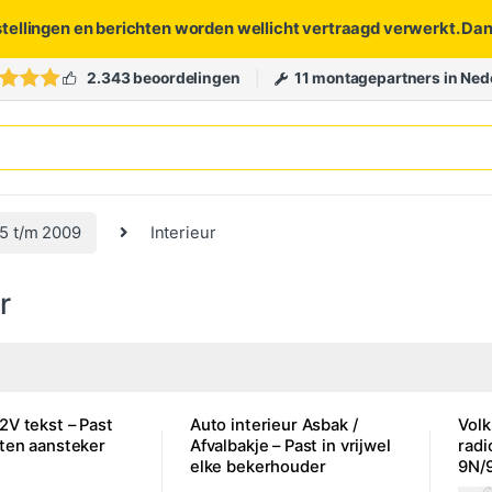
stellingen en berichten worden wellicht vertraagd verwerkt. Da
2.343 beoordelingen
11 montagepartners in Ned
5 t/m 2009
Interieur
r
2V tekst – Past
Auto interieur Asbak /
Vol
tten aansteker
Afvalbakje – Past in vrijwel
radi
elke bekerhouder
9N/