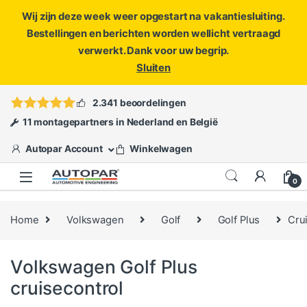
Wij zijn deze week weer opgestart na vakantiesluiting.
Bestellingen en berichten worden wellicht vertraagd
verwerkt. Dank voor uw begrip.
Sluiten
Skip to navigation
Skip to content
Vragen?
info@autopar.nl
of
open een ticket
2.341 beoordelingen
11 montagepartners in Nederland en België
Autopar Account
Winkelwagen
0
Home
Volkswagen
Golf
Golf Plus
Cru
Volkswagen Golf Plus
cruisecontrol