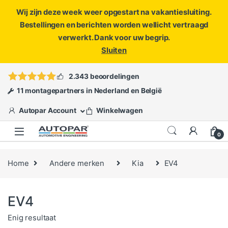
Wij zijn deze week weer opgestart na vakantiesluiting.
Bestellingen en berichten worden wellicht vertraagd
verwerkt. Dank voor uw begrip.
Sluiten
Skip to navigation
Skip to content
Vragen?
info@autopar.nl
of
open een ticket
2.343 beoordelingen
11 montagepartners in Nederland en België
Autopar Account
Winkelwagen
0
Home
Andere merken
Kia
EV4
EV4
Enig resultaat