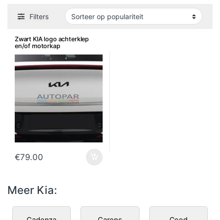
Filters
Zwart KIA logo achterklep
en/of motorkap
€
79.00
Meer Kia:
Cadenza
Carens
Ceed