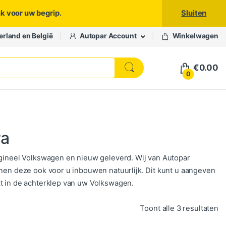
nk voor uw begrip.
Sluiten
erland en België
Autopar Account
Winkelwagen
€
0.00
0
ra
rigineel Volkswagen en nieuw geleverd. Wij van Autopar
nnen deze ook voor u inbouwen natuurlijk. Dit kunt u aangeven
kt in de achterklep van uw Volkswagen.
Ge
Toont alle 3 resultaten