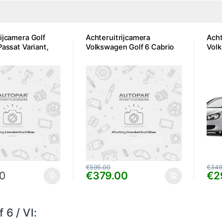
ijcamera Golf
Achteruitrijcamera
Acht
Passat Variant,
Volkswagen Golf 6 Cabrio
Volk
€
595.00
€
349
0
€
379.00
€
2
 6 / VI: