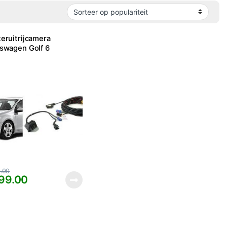
eruitrijcamera
swagen Golf 6
.00
99.00