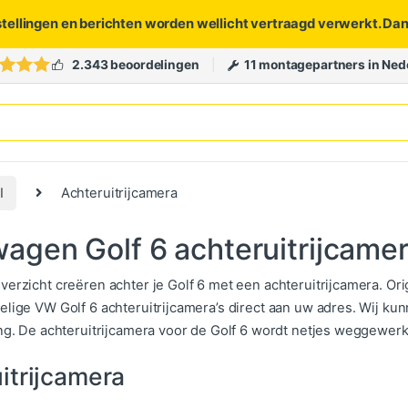
stellingen en berichten worden wellicht vertraagd verwerkt. Da
2.343 beoordelingen
11 montagepartners in Ned
I
Achteruitrijcamera
agen Golf 6 achteruitrijcame
verzicht creëren achter je Golf 6 met een achteruitrijcamera. O
elige VW Golf 6 achteruitrijcamera’s direct aan uw adres. Wij ku
ing. De achteruitrijcamera voor de Golf 6 wordt netjes weggewer
itrijcamera