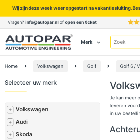
Wij zijn deze week weer opgestart na vakantiesluiting. Be
Skip to navigation
Skip to content
Vragen?
info@autopar.nl
of
open een ticket
Search for:
Merk
Home
Volkswagen
Golf
Golf 6 / V
Selecteer uw merk
Volksw
Je kan meer o
leveren voord
Volkswagen
+
in uw bestell
Audi
+
Achteru
Skoda
+