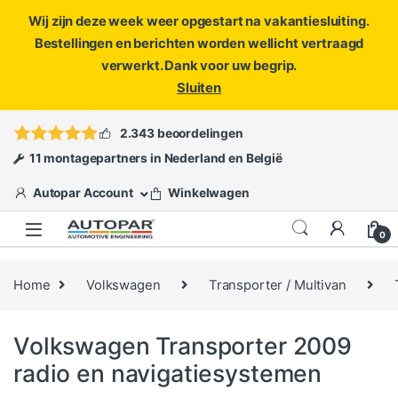
Wij zijn deze week weer opgestart na vakantiesluiting.
Bestellingen en berichten worden wellicht vertraagd
verwerkt. Dank voor uw begrip.
Sluiten
Skip to navigation
Skip to content
Vragen?
info@autopar.nl
of
open een ticket
2.343 beoordelingen
11 montagepartners in Nederland en België
Autopar Account
Winkelwagen
0
Home
Volkswagen
Transporter / Multivan
Volkswagen Transporter 2009
radio en navigatiesystemen