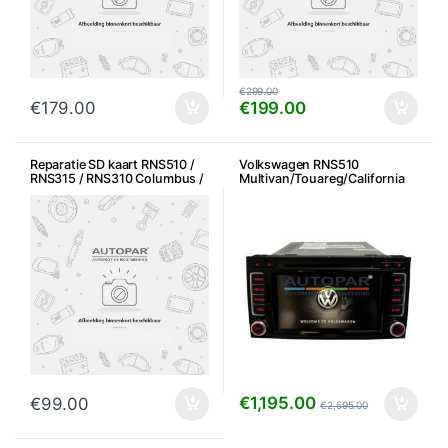
€
299.00
€
179.00
€
199.00
Reparatie SD kaart RNS510 /
Volkswagen RNS510
RNS315 / RNS310 Columbus /
Multivan/Touareg/California
Media system SD-kaart
navigatiesysteem – Gebruikt
problemen
€
1,195.00
€
99.00
€
2,595.00