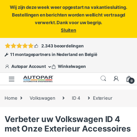
Wij zijn deze week weer opgestart na vakantiesluiting.
Bestellingen en berichten worden wellicht vertraagd
verwerkt. Dank voor uw begrip.
Sluiten
Skip to navigation
Skip to content
Vragen?
info@autopar.nl
of
open een ticket
2.343 beoordelingen
11 montagepartners in Nederland en België
Autopar Account
Winkelwagen
0
Home
Volkswagen
ID 4
Exterieur
Verbeter uw Volkswagen ID 4
met Onze Exterieur Accessoires