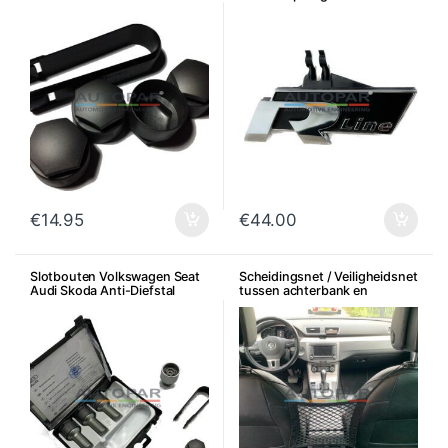
€
14.95
€
44.00
Slotbouten Volkswagen Seat
Scheidingsnet / Veiligheidsnet
Audi Skoda Anti-Diefstal
tussen achterbank en
voorstoelen