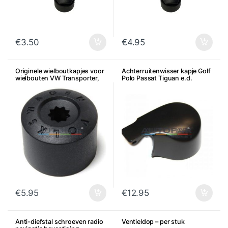
€
3.50
€
4.95
Originele wielboutkapjes voor
Achterruitenwisser kapje Golf
wielbouten VW Transporter,
Polo Passat Tiguan e.d.
Amarok, Touareg, per stuk
€
5.95
€
12.95
Anti-diefstal schroeven radio
Ventieldop – per stuk