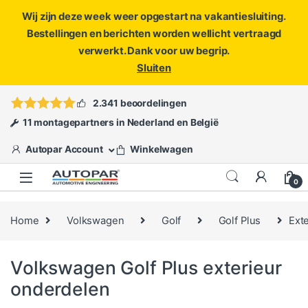
Wij zijn deze week weer opgestart na vakantiesluiting.
Bestellingen en berichten worden wellicht vertraagd
verwerkt. Dank voor uw begrip.
Sluiten
Skip to navigation
Skip to content
Vragen?
info@autopar.nl
of
open een ticket
2.341 beoordelingen
11 montagepartners in Nederland en België
Autopar Account
Winkelwagen
0
Home
Volkswagen
Golf
Golf Plus
Ext
Volkswagen Golf Plus exterieur
onderdelen