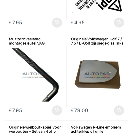
€
7.95
€
4.95
Multitorx veeltand
Originele Volkswagen Golf 7 /
montagesleutel VAG
7.5 / E-Golf zijspiegelglas links
achterklepslot
of rechts
€
7.95
€
79.00
Originele wielboutkapjes voor
Volkswagen R-Line embleem
wielbouten – Set van 4 of 5
achterklep of grille