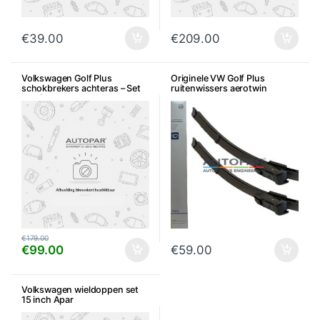
€
39.00
€
209.00
Volkswagen Golf Plus
Originele VW Golf Plus
schokbrekers achteras – Set
ruitenwissers aerotwin
van 2
€
179.00
€
99.00
€
59.00
Volkswagen wieldoppen set
15 inch Apar