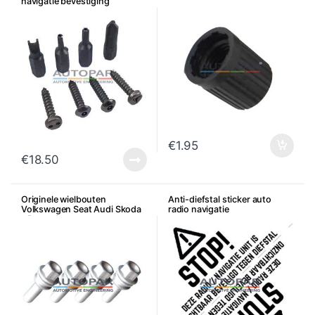
navigatie bevestiging
€
1.95
€
18.50
Originele wielbouten
Anti-diefstal sticker auto
Volkswagen Seat Audi Skoda
radio navigatie
– Per stuk