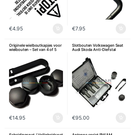
€
4.95
€
7.95
Originele wielboutkapjes voor
Slotbouten Volkswagen Seat
wielbouten – Set van 4 of 5
Audi Skoda Anti-Diefstal
€
14.95
€
95.00
Scheidingsnet / Veiligheidsnet
Antenne spriet FM/AM