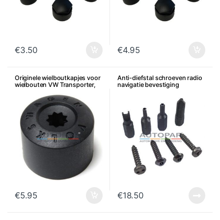
€
3.50
€
4.95
Originele wielboutkapjes voor
Anti-diefstal schroeven radio
wielbouten VW Transporter,
navigatie bevestiging
Amarok, Touareg, per stuk
€
5.95
€
18.50