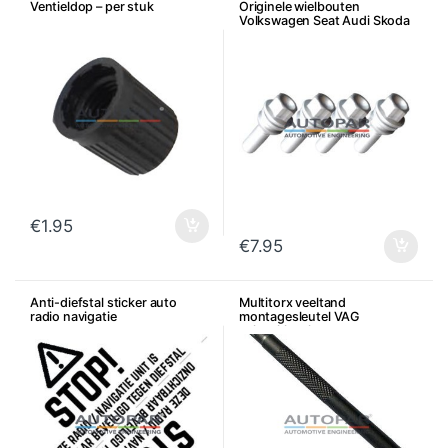
Ventieldop – per stuk
Originele wielbouten
Volkswagen Seat Audi Skoda
– Per stuk
€
1.95
€
7.95
Anti-diefstal sticker auto
Multitorx veeltand
radio navigatie
montagesleutel VAG
achterklepslot