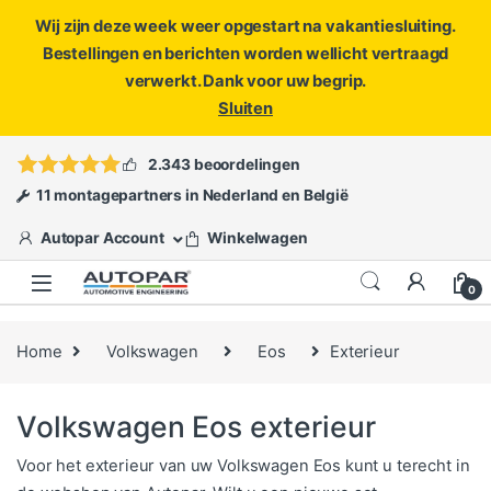
Wij zijn deze week weer opgestart na vakantiesluiting.
Bestellingen en berichten worden wellicht vertraagd
verwerkt. Dank voor uw begrip.
Sluiten
Skip to navigation
Skip to content
Vragen?
info@autopar.nl
of
open een ticket
2.343 beoordelingen
11 montagepartners in Nederland en België
Autopar Account
Winkelwagen
0
Home
Volkswagen
Eos
Exterieur
Volkswagen Eos exterieur
Voor het exterieur van uw Volkswagen Eos kunt u terecht in