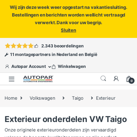
Wij zijn deze week weer opgestart na vakantiesluiting.
Bestellingen en berichten worden wellicht vertraagd
verwerkt. Dank voor uw begrip.
Sluiten
Skip to navigation
Skip to content
Vragen?
info@autopar.nl
of
open een ticket
2.343 beoordelingen
11 montagepartners in Nederland en België
Autopar Account
Winkelwagen
0
Home
Volkswagen
Taigo
Exterieur
Exterieur onderdelen VW Taigo
Onze originele exterieuronderdelen zijn vervaardigd