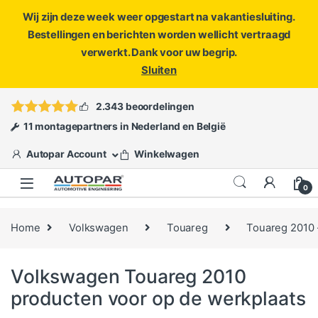
Wij zijn deze week weer opgestart na vakantiesluiting.
Bestellingen en berichten worden wellicht vertraagd
verwerkt. Dank voor uw begrip.
Sluiten
Skip to navigation
Skip to content
Vragen?
info@autopar.nl
of
open een ticket
2.343 beoordelingen
11 montagepartners in Nederland en België
Autopar Account
Winkelwagen
0
Home
Volkswagen
Touareg
Touareg 2010 
Volkswagen Touareg 2010
producten voor op de werkplaats