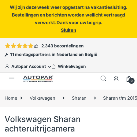
Wij zijn deze week weer opgestart na vakantiesluiting.
Bestellingen en berichten worden wellicht vertraagd
verwerkt. Dank voor uw begrip.
Sluiten
Skip to navigation
Skip to content
Vragen?
info@autopar.nl
of
open een ticket
2.343 beoordelingen
11 montagepartners in Nederland en België
Autopar Account
Winkelwagen
0
Home
Volkswagen
Sharan
Sharan t/m 201
Volkswagen Sharan
achteruitrijcamera