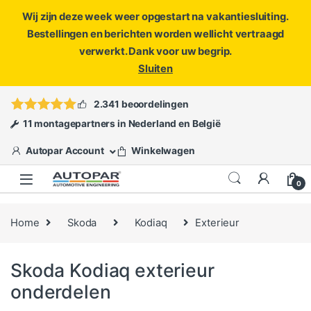
Wij zijn deze week weer opgestart na vakantiesluiting.
Bestellingen en berichten worden wellicht vertraagd
verwerkt. Dank voor uw begrip.
Sluiten
Skip to navigation
Skip to content
Vragen?
info@autopar.nl
of
open een ticket
2.341 beoordelingen
11 montagepartners in Nederland en België
Autopar Account
Winkelwagen
0
Home
Skoda
Kodiaq
Exterieur
Skoda Kodiaq exterieur
onderdelen