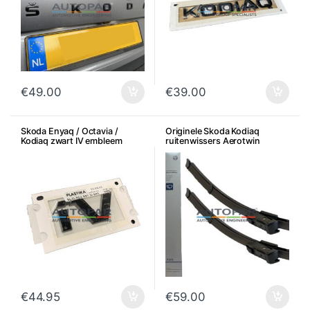
€
49.00
€
39.00
Skoda Enyaq / Octavia /
Originele Skoda Kodiaq
Kodiaq zwart IV embleem
ruitenwissers Aerotwin
achterzijde
€
44.95
€
59.00