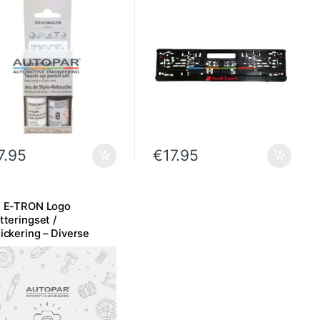
7.95
€
17.95
i E-TRON Logo
tteringset /
ickering – Diverse
ren