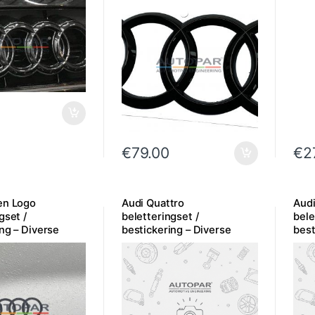
€
79.00
€
2
en Logo
Audi Quattro
Aud
gset /
beletteringset /
bele
ng – Diverse
bestickering – Diverse
best
uitvoeringen
kleu