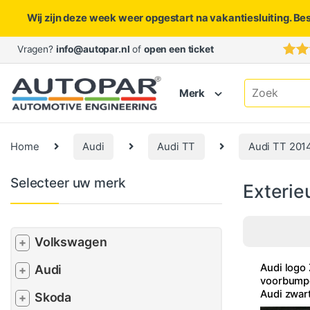
Wij zijn deze week weer opgestart na vakantiesluiting. Be
Skip to navigation
Skip to content
Vragen?
info@autopar.nl
of
open een ticket
Search for:
Merk
Home
Audi
Audi TT
Audi TT 201
Selecteer uw merk
Exterie
Volkswagen
+
Audi logo
Audi
+
voorbumpe
Audi zwar
Skoda
+
voorzijde