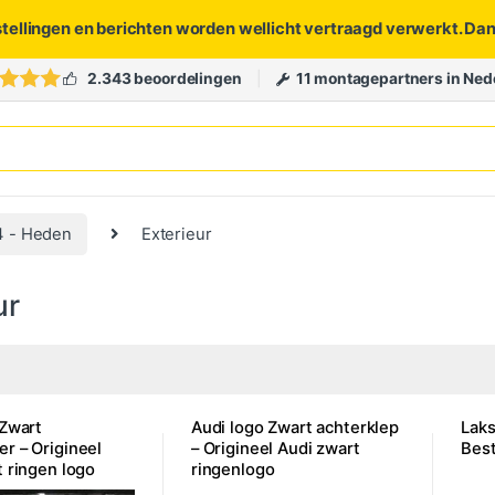
stellingen en berichten worden wellicht vertraagd verwerkt. Da
2.343 beoordelingen
11 montagepartners in Ned
4 - Heden
Exterieur
ur
 Zwart
Audi logo Zwart achterklep
Laks
r – Origineel
– Origineel Audi zwart
Best
t ringen logo
ringenlogo