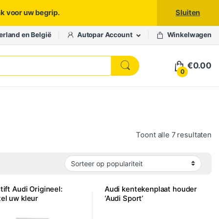
nk voor uw begrip.
Sluiten
erland en België
Autopar Account
Winkelwagen
€
0.00
0
Ge
Toont alle 7 resultaten
tift Audi Origineel:
Audi kentekenplaat houder
el uw kleur
‘Audi Sport’