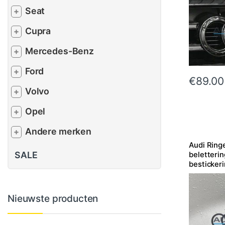
Seat
+
Cupra
+
Mercedes-Benz
+
Ford
+
€
89.00
Volvo
+
Opel
+
Andere merken
+
Audi Ring
SALE
beletterin
bestickeri
kleuren
Nieuwste producten