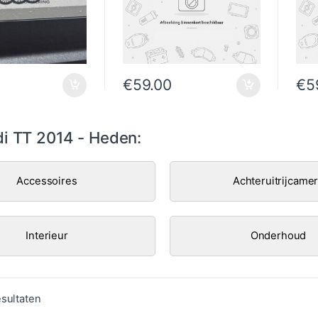
€
59.00
€
5
i TT 2014 - Heden:
Accessoires
Achteruitrijcame
Interieur
Onderhoud
Gesorteerd op populariteit
esultaten