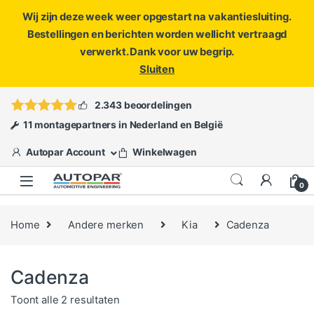
Wij zijn deze week weer opgestart na vakantiesluiting.
Bestellingen en berichten worden wellicht vertraagd
verwerkt. Dank voor uw begrip.
Sluiten
Skip to navigation
Skip to content
Vragen?
info@autopar.nl
of
open een ticket
2.343 beoordelingen
11 montagepartners in Nederland en België
Autopar Account
Winkelwagen
0
Home
Andere merken
Kia
Cadenza
Cadenza
Gesorteerd op populariteit
Toont alle 2 resultaten