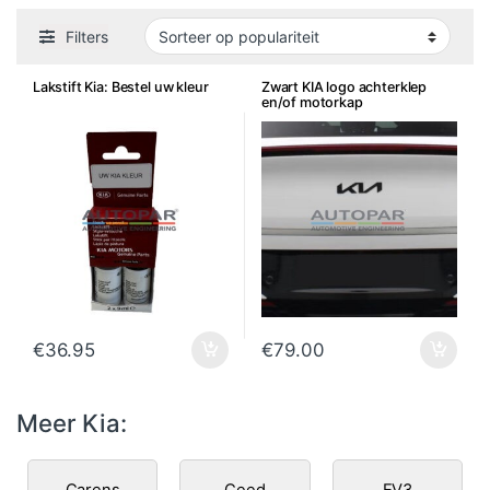
Filters
Lakstift Kia: Bestel uw kleur
Zwart KIA logo achterklep
en/of motorkap
€
36.95
€
79.00
Meer Kia:
Carens
Ceed
EV3