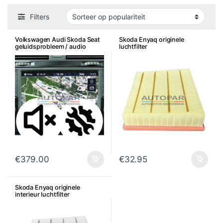
Filters
Volkswagen Audi Skoda Seat
Skoda Enyaq originele
geluidsprobleem / audio
luchtfilter
probleem reparatie radio
€
379.00
€
32.95
Skoda Enyaq originele
interieur luchtfilter