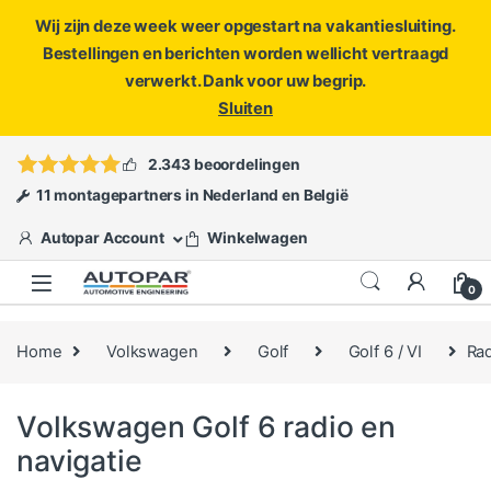
Wij zijn deze week weer opgestart na vakantiesluiting.
Bestellingen en berichten worden wellicht vertraagd
verwerkt. Dank voor uw begrip.
Sluiten
Skip to navigation
Skip to content
Vragen?
info@autopar.nl
of
open een ticket
2.343 beoordelingen
11 montagepartners in Nederland en België
Autopar Account
Winkelwagen
0
Home
Volkswagen
Golf
Golf 6 / VI
Rad
Volkswagen Golf 6 radio en
navigatie