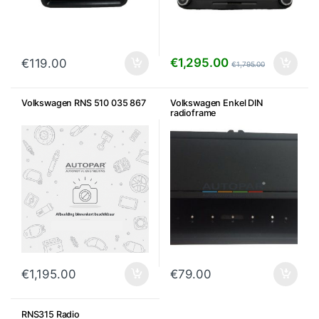
€
1,295.00
€
119.00
€
1,795.00
Volkswagen RNS 510 035 867
Volkswagen Enkel DIN
radioframe
€
1,195.00
€
79.00
RNS315 Radio