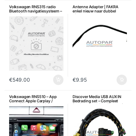
Volkswagen RNS315 radio
Antenne Adapter | FAKRA
Bluetooth navigatiesysteem –
enkel nieuw naar dubbel
Gebruikt
nieuw
€
549.00
€
9.95
Volkswagen RNS510 – App
Discover Media USB AUX IN
Connect Apple Carplay /
Bedrading set – Compleet
Android Auto uitbreiding
(ondersteund App Connect)