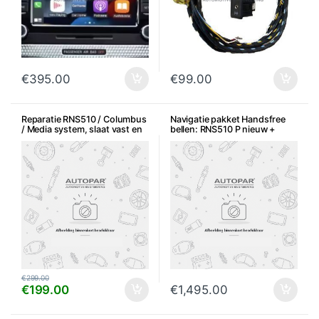
€
395.00
€
99.00
Reparatie RNS510 / Columbus
Navigatie pakket Handsfree
/ Media system, slaat vast en
bellen: RNS510 P nieuw +
enkel taal Duits
Premium Bluetooth + Inbouw
€
299.00
€
199.00
€
1,495.00