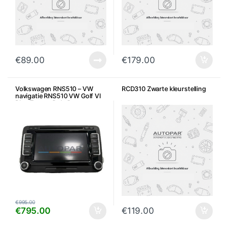
€
89.00
€
179.00
Volkswagen RNS510 – VW
RCD310 Zwarte kleurstelling
navigatie RNS510 VW Golf VI
Plus Touran Polo Passat e.a.
€
995.00
€
795.00
€
119.00