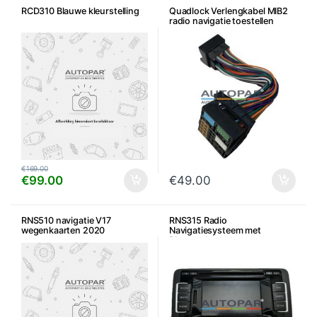
RCD310 Blauwe kleurstelling
Quadlock Verlengkabel MIB2
radio navigatie toestellen
€
169.00
€
99.00
€
49.00
RNS510 navigatie V17
RNS315 Radio
wegenkaarten 2020
Navigatiesysteem met
Bluetooth