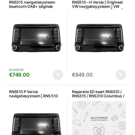
RNS315 navigatiesysteem
RNS510 – H Versie | Origineel
bluetooth DAB+ (digitale
VW navigatiesysteem | VW
radio)
Golf VI | Plus | Touran | Polo |
Passat e.a.
€
1,049.00
€
749.00
€
849.00
RNS510 P Versie
Reparatie SD kaart RNS510 /
navigatiesysteem | RNS 510
RNS315 / RNS310 Columbus /
Gereviseerde navigatie
Media system SD-kaart
problemen