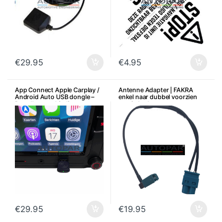
€
29.95
€
4.95
App Connect Apple Carplay /
Antenne Adapter | FAKRA
Android Auto USB dongle –
enkel naar dubbel voorzien
Draadloze verbinding
van 2 draden
Bluetooth
€
29.95
€
19.95