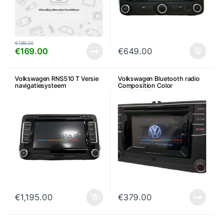
€
199.00
€
169.00
€
649.00
Volkswagen RNS510 T Versie
Volkswagen Bluetooth radio
navigatiesysteem
Composition Color
1K8035150H
€
1,195.00
€
379.00