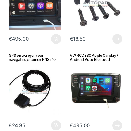
€
495.00
€
18.50
GPS ontvanger voor
VW RCD330 Apple Carplay /
navigatiesystemen RNS510
Android Auto Bluetooth
RNS315 RNS310
Multimedia
€
24.95
€
495.00