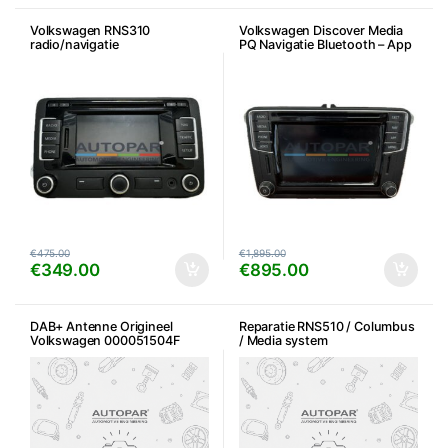
Volkswagen RNS310
Volkswagen Discover Media
radio/navigatie
PQ Navigatie Bluetooth – App
connect
€
475.00
€
1,895.00
€
349.00
€
895.00
DAB+ Antenne Origineel
Reparatie RNS510 / Columbus
Volkswagen 000051504F
/ Media system
opstartproblemen