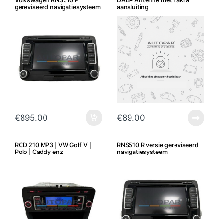
Volkswagen RNS510 P
DAB+ Antenne met Fakra
gereviseerd navigatiesysteem
aansluiting
€
895.00
€
89.00
RCD 210 MP3 | VW Golf VI |
RNS510 R versie gereviseerd
Polo | Caddy enz
navigatiesysteem