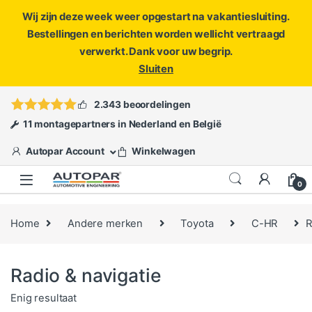
Wij zijn deze week weer opgestart na vakantiesluiting.
Bestellingen en berichten worden wellicht vertraagd
verwerkt. Dank voor uw begrip.
Sluiten
Skip to navigation
Skip to content
Vragen?
info@autopar.nl
of
open een ticket
2.343 beoordelingen
11 montagepartners in Nederland en België
Autopar Account
Winkelwagen
0
Home
Andere merken
Toyota
C-HR
R
Radio & navigatie
Enig resultaat