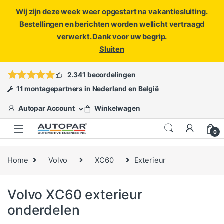
Wij zijn deze week weer opgestart na vakantiesluiting.
Bestellingen en berichten worden wellicht vertraagd
verwerkt. Dank voor uw begrip.
Sluiten
Skip to navigation
Skip to content
Vragen?
info@autopar.nl
of
open een ticket
2.341 beoordelingen
11 montagepartners in Nederland en België
Autopar Account
Winkelwagen
0
Home
Volvo
XC60
Exterieur
Volvo XC60 exterieur
onderdelen