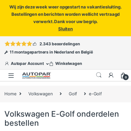
Wij zijn deze week weer opgestart na vakantiesluiting.
Bestellingen en berichten worden wellicht vertraagd
verwerkt. Dank voor uw begrip.
Sluiten
Skip to navigation
Skip to content
Vragen?
info@autopar.nl
of
open een ticket
2.343 beoordelingen
11 montagepartners in Nederland en België
Autopar Account
Winkelwagen
0
Home
Volkswagen
Golf
e-Golf
Volkswagen E-Golf onderdelen
bestellen