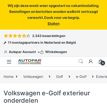
Wij zijn deze week weer opgestart na vakantiesluiting.
Bestellingen en berichten worden wellicht vertraagd
verwerkt. Dank voor uw begrip.
Sluiten
Skip to navigation
Skip to content
Vragen?
info@autopar.nl
of
open een ticket
2.343 beoordelingen
11 montagepartners in Nederland en België
Autopar Account
Winkelwagen
0
Home
Volkswagen
Golf
e-Golf
Exteri
Volkswagen e-Golf exterieur
onderdelen