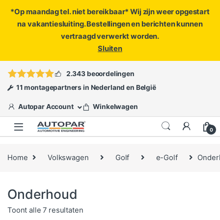
*Op maandag tel. niet bereikbaar* Wij zijn weer opgestart
na vakantiesluiting. Bestellingen en berichten kunnen
vertraagd verwerkt worden.
Sluiten
Skip to navigation
Skip to content
Vragen?
info@autopar.nl
of
open een ticket
2.343 beoordelingen
11 montagepartners in Nederland en België
Autopar Account
Winkelwagen
0
Home
Volkswagen
Golf
e-Golf
Onder
Onderhoud
Gesorteerd op populariteit
Toont alle 7 resultaten