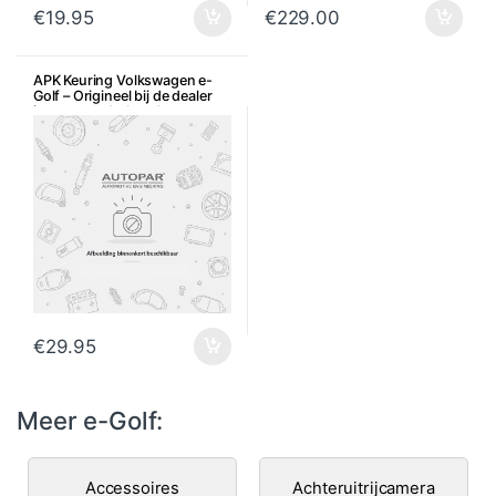
€
19.95
€
229.00
APK Keuring Volkswagen e-
Golf – Origineel bij de dealer
icm met onderhoud
€
29.95
Meer e-Golf:
Accessoires
Achteruitrijcamera