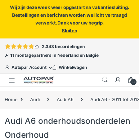
Wij zijn deze week weer opgestart na vakantiesluiting.
Bestellingen en berichten worden wellicht vertraagd
verwerkt. Dank voor uw begrip.
Sluiten
Skip to navigation
Skip to content
Vragen?
info@autopar.nl
of
open een ticket
2.343 beoordelingen
11 montagepartners in Nederland en België
Autopar Account
Winkelwagen
0
Home
Audi
Audi A6
Audi A6 - 2011 tot 201
Audi A6 onderhoudsonderdelen
Onderhoud