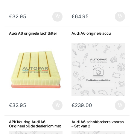
€
32.95
€
64.95
Audi A6 originele luchtfilter
Audi A6 originele accu
€
32.95
€
239.00
APK Keuring Audi A6 –
Audi A6 schokbrekers vooras
Origineel bij de dealer icm met
– Set van 2
onderhoud