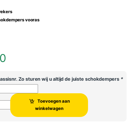
rekers
chokdempers vooras
00
ssisnr. Zo sturen wij u altijd de juiste schokdempers
*
Toevoegen aan
kers vooras - Set van 2 aantal
winkelwagen