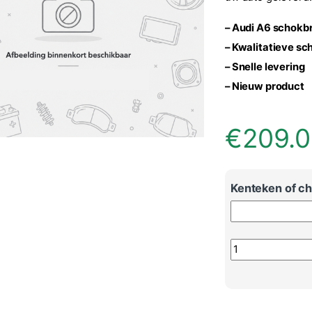
– Audi A6 schokb
– Kwalitatieve s
– Snelle levering
– Nieuw product
€
209.
Kenteken of cha
Audi A6 schokbre