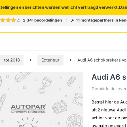
stellingen en berichten worden wellicht vertraagd verwerkt. Da
2.341 beoordelingen
11 montagepartners in Ned
11 tot 2018
Exterieur
Audi A6 schokbrekers voo
Audi A6 s
Gemiddelde levert
Bestel hier de Au
uit 2 nieuwe Aud
achter voor de pa
uw auto geleverd.