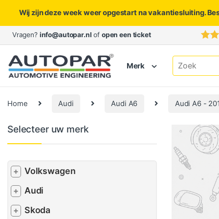
Wij zijn deze week weer opgestart na vakantiesluiting. Be
Skip to navigation
Skip to content
Vragen?
info@autopar.nl
of
open een ticket
Search for:
Merk
Home
Audi
Audi A6
Audi A6 - 20
Selecteer uw merk
Volkswagen
+
Audi
+
Skoda
+