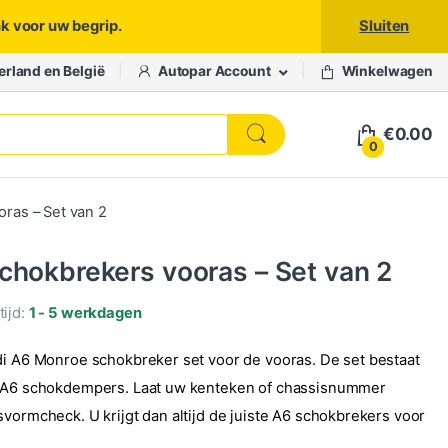
nk voor uw begrip.
Sluiten
erland en België
Autopar Account
Winkelwagen
€
0.00
0
ras – Set van 2
chokbrekers vooras – Set van 2
ijd:
1 - 5 werkdagen
di A6 Monroe schokbreker set voor de vooras. De set bestaat
i A6 schokdempers. Laat uw kenteken of chassisnummer
svormcheck. U krijgt dan altijd de juiste A6 schokbrekers voor