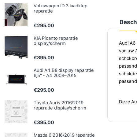
Volkswagen ID.3 laadklep
reparatie
Besch
€
295.00
KIA Picanto reparatie
Audi A6 
display/scherm
van uw A
€
395.00
schokbre
passende
Audi A4 B8 display reparatie
schokdem
6,5" - A4 2008–2015
passende
€
295.00
Deze Aud
Toyota Auris 2016/2019
reparatie display/scherm
€
395.00
Mazda 6 2016/2019 reparatie