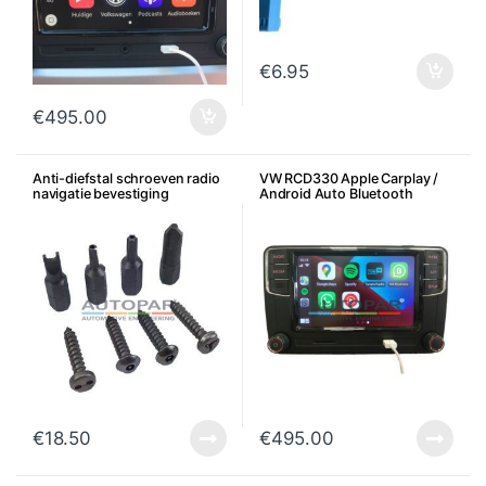
€
6.95
€
495.00
Anti-diefstal schroeven radio
VW RCD330 Apple Carplay /
navigatie bevestiging
Android Auto Bluetooth
Multimedia
€
18.50
€
495.00