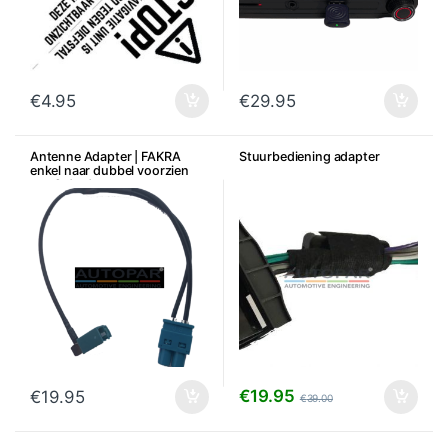
€
4.95
€
29.95
Antenne Adapter | FAKRA
Stuurbediening adapter
enkel naar dubbel voorzien
van 2 draden
€
19.95
€
19.95
€
39.00