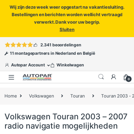
Wij zijn deze week weer opgestart na vakantiesluiting.
Bestellingen en berichten worden wellicht vertraagd
verwerkt. Dank voor uw begrip.
Sluiten
Skip to navigation
Skip to content
Vragen?
info@autopar.nl
of
open een ticket
2.341 beoordelingen
11 montagepartners in Nederland en België
Autopar Account
Winkelwagen
0
Home
Volkswagen
Touran
Touran 2003 - 
Volkswagen Touran 2003 – 2007
radio navigatie mogelijkheden