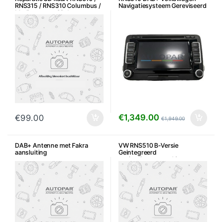
RNS315 / RNS310 Columbus /
Navigatiesysteem Gereviseerd
Media system SD-kaart
problemen
€
1,349.00
€
99.00
€
1,949.00
DAB+ Antenne met Fakra
VW RNS510 B-Versie
aansluiting
Geintegreerd
navigatiesysteem 1 jaar
garantie. Golf 5 navigatie
Touran Caddy Tiguan