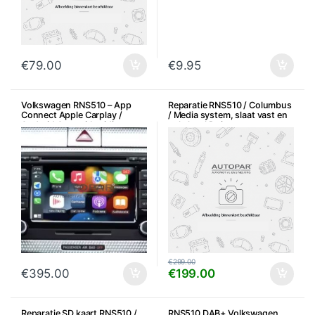
€
79.00
€
9.95
Volkswagen RNS510 – App
Reparatie RNS510 / Columbus
Connect Apple Carplay /
/ Media system, slaat vast en
Android Auto uitbreiding
enkel taal Duits
€
299.00
€
395.00
€
199.00
Reparatie SD kaart RNS510 /
RNS510 DAB+ Volkswagen