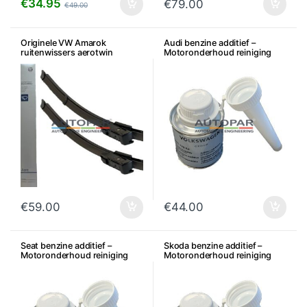
€
34.95
€
79.00
€
49.00
Originele VW Amarok
Audi benzine additief –
ruitenwissers aerotwin
Motoronderhoud reiniging
€
59.00
€
44.00
Seat benzine additief –
Skoda benzine additief –
Motoronderhoud reiniging
Motoronderhoud reiniging