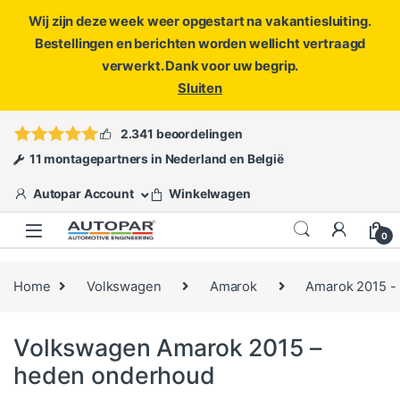
Wij zijn deze week weer opgestart na vakantiesluiting.
Bestellingen en berichten worden wellicht vertraagd
verwerkt. Dank voor uw begrip.
Sluiten
Skip to navigation
Skip to content
Vragen?
info@autopar.nl
of
open een ticket
2.341 beoordelingen
11 montagepartners in Nederland en België
Autopar Account
Winkelwagen
0
Home
Volkswagen
Amarok
Amarok 2015 -
Volkswagen Amarok 2015 –
heden onderhoud