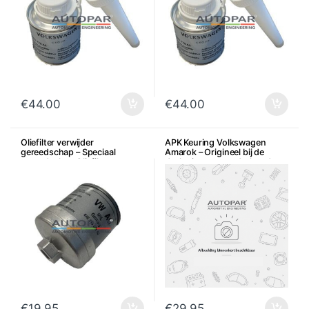
€
44.00
€
44.00
Oliefilter verwijder
APK Keuring Volkswagen
gereedschap – Speciaal
Amarok – Origineel bij de
gereedschap Oliefilter
dealer icm met onderhoud
€
19.95
€
29.95