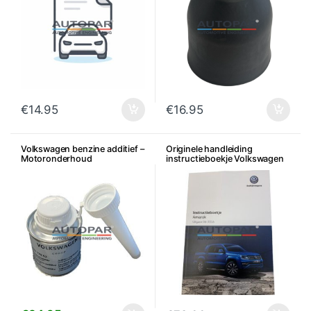
€
14.95
€
16.95
Volkswagen benzine additief –
Originele handleiding
Motoronderhoud
instructieboekje Volkswagen
Amarok