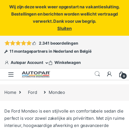
Wij zijn deze week weer opgestart na vakantiesluiting.
Bestellingen en berichten worden wellicht vertraagd
verwerkt. Dank voor uw begrip.
Sluiten
Skip to navigation
Skip to content
Vragen?
info@autopar.nl
of
open een ticket
2.341 beoordelingen
11 montagepartners in Nederland en België
Autopar Account
Winkelwagen
0
Home
Ford
Mondeo
De Ford Mondeo is een stijlvolle en comfortabele sedan die
perfect is voor zowel zakelijke als privéritten. Met zijn ruime
interieur, hoogwaardige afwerking en geavanceerde