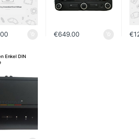
.00
€
649.00
€
1
n Enkel DIN
e