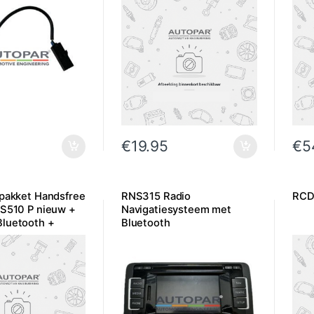
€
19.95
€
5
 pakket Handsfree
RNS315 Radio
RCD
NS510 P nieuw +
Navigatiesysteem met
luetooth +
Bluetooth