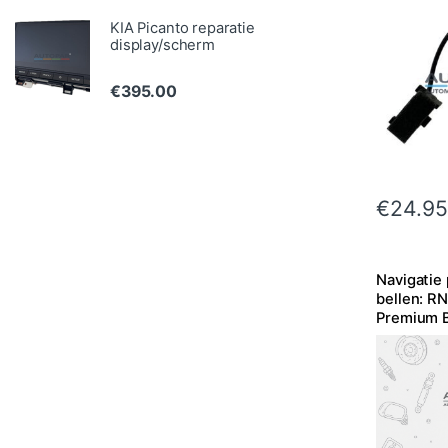
KIA Picanto reparatie
display/scherm
€
395.00
€
24.95
Navigatie
bellen: R
Premium B
Inbouw