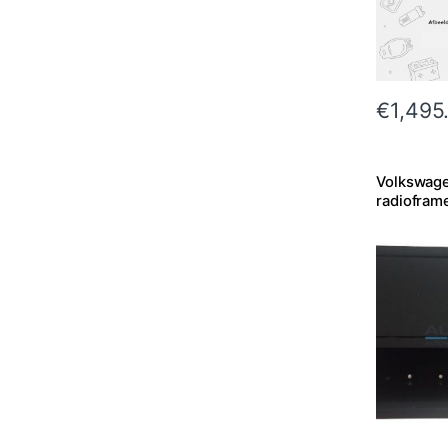
€
1,495
Volkswage
radiofram