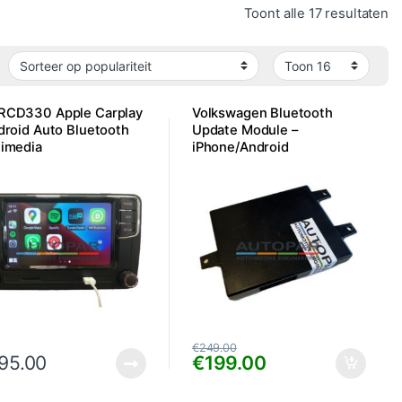
Ge
Toont alle 17 resultaten
RCD330 Apple Carplay
Volkswagen Bluetooth
droid Auto Bluetooth
Update Module –
timedia
iPhone/Android
€
249.00
95.00
€
199.00