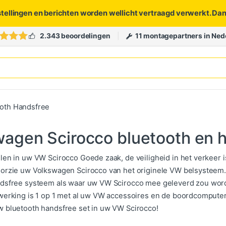
stellingen en berichten worden wellicht vertraagd verwerkt. Da
2.343 beoordelingen
11 montagepartners in Ned
oth Handsfree
agen Scirocco bluetooth en h
len in uw VW Scirocco Goede zaak, de veiligheid in het verkeer is
orzie uw Volkswagen Scirocco van het originele VW belsysteem. 
dsfree systeem als waar uw VW Scirocco mee geleverd zou worden 
werking is 1 op 1 met al uw VW accessoires en de boordcomputer
 bluetooth handsfree set in uw VW Scirocco!