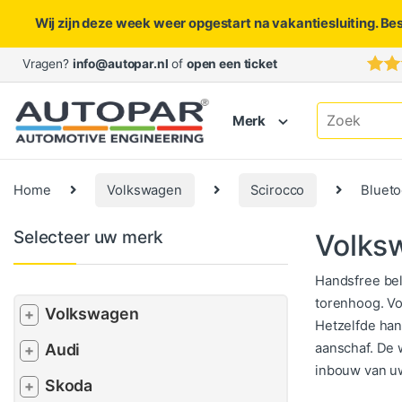
Wij zijn deze week weer opgestart na vakantiesluiting. Be
Skip to navigation
Skip to content
Vragen?
info@autopar.nl
of
open een ticket
Search for:
Merk
Home
Volkswagen
Scirocco
Blueto
Selecteer uw merk
Volksw
Handsfree bel
torenhoog. Vo
Volkswagen
+
Hetzelfde han
aanschaf. De 
Audi
+
inbouw van uw
Skoda
+