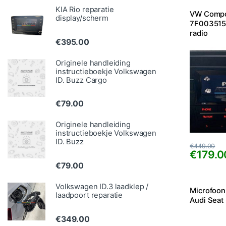
KIA Rio reparatie
VW Compos
display/scherm
7F0035153
radio
€
395.00
Originele handleiding
instructieboekje Volkswagen
ID. Buzz Cargo
€
79.00
Originele handleiding
instructieboekje Volkswagen
ID. Buzz
€
449.00
€
179.0
€
79.00
Volkswagen ID.3 laadklep /
Microfoon
laadpoort reparatie
Audi Seat
€
349.00