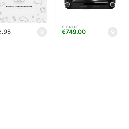
€
1,049.00
2.95
€
749.00