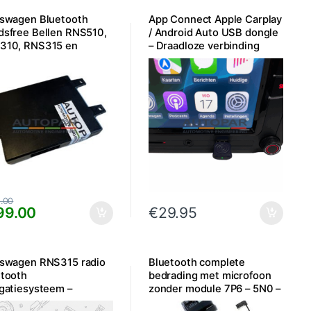
kswagen Bluetooth
App Connect Apple Carplay
dsfree Bellen RNS510,
/ Android Auto USB dongle
310, RNS315 en
– Draadloze verbinding
510 – 7P6/5K0
Bluetooth
.00
99.00
€
29.95
kswagen RNS315 radio
Bluetooth complete
etooth
bedrading met microfoon
gatiesysteem –
zonder module 7P6 – 5N0 –
uikt
3C8 – 5K0 – 1Z0 – 5J0