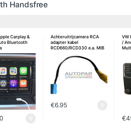
th Handsfree
ple Carplay &
Achteruitrijcamera RCA
VW 
uto Bluetooth
adapter kabel
/ An
a
RCD660/RCD330 e.a. MIB
Mul
Systemen
€
6.95
0
€
4