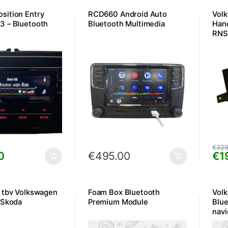
ition Entry
RCD660 Android Auto
Vol
 – Bluetooth
Bluetooth Multimedia
Han
RNS
RCD
€
329
0
€
495.00
€
1
 tbv Volkswagen
Foam Box Bluetooth
Vol
 Skoda
Premium Module
Blu
navi
Gebr