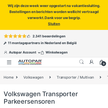
Wij zijn deze week weer opgestart na vakantiesluiting.
Bestellingen en berichten worden wellicht vertraagd
verwerkt. Dank voor uw begrip.
Sluiten
Skip to navigation
Skip to content
Vragen?
info@autopar.nl
of
open een ticket
2.341 beoordelingen
11 montagepartners in Nederland en België
Autopar Account
Winkelwagen
0
Home
Volkswagen
Transporter / Multivan
Volkswagen Transporter
Parkeersensoren