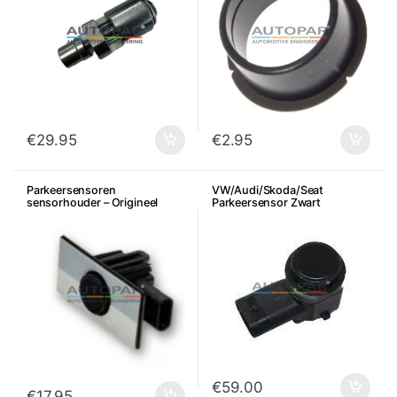
€
29.95
€
2.95
Parkeersensoren
VW/Audi/Skoda/Seat
sensorhouder – Origineel
Parkeersensor Zwart
OEM VW AUDI SEAT SKODA
€
59.00
€
17.95