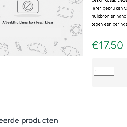
beschikbaar. Deze 
leren gebruiken va
hulpbron en handi
tegen een geringe
€
17.50
Handleiding inst
eerde producten