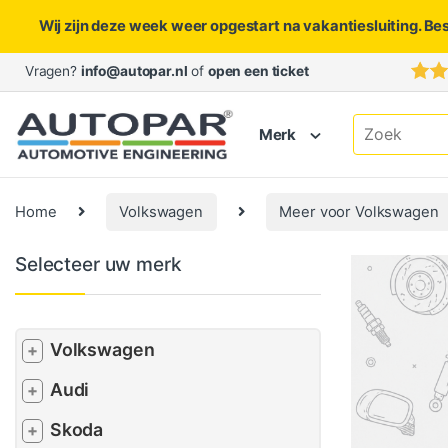
Wij zijn deze week weer opgestart na vakantiesluiting. Be
Skip to navigation
Skip to content
Vragen?
info@autopar.nl
of
open een ticket
Search for:
Merk
Home
Volkswagen
Meer voor Volkswagen
Selecteer uw merk
Volkswagen
+
Audi
+
Skoda
+