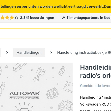
stellingen en berichten worden wellicht vertraagd verwerkt. Da
2.341 beoordelingen
11 montagepartners in Ned
Handleidingen
Handleiding instructieboekje R
Handleidi
radio’s o
Gemiddelde levert
Handleiding / ins
Volkswagen RCD 21