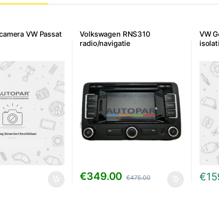
ijcamera VW Passat
Volkswagen RNS310
VW Go
radio/navigatie
isola
€
349.00
0
€
15
€
475.00