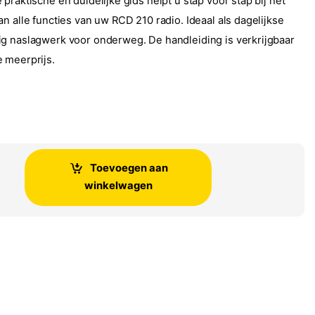
praktische en duidelijke gids helpt u stap voor stap bij het
n alle functies van uw RCD 210 radio. Ideaal als dagelijkse
g naslagwerk voor onderweg. De handleiding is verkrijgbaar
 meerprijs.
Toevoegen aan
ructieboekje RCD 210 radio's origineel VW aantal
winkelwagen