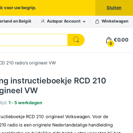
nk voor uw begrip.
Sluiten
erland en België
Autopar Account
Winkelwagen
€
0.00
0
CD 210 radio’s origineel VW
ng instructieboekje RCD 210
rigineel VW
ijd:
1 - 5 werkdagen
tructieboekje RCD 210 origineel Volkswagen. Voor de
0 radio is een originele Nederlandstalige handleiding