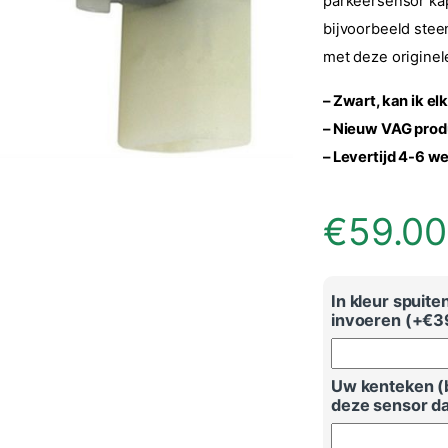
parkeersensor kap
bijvoorbeeld ste
met deze originel
– Zwart, kan ik e
– Nieuw VAG prod
– Levertijd 4-6 
€
59.00
In kleur spuit
invoeren (+
€
3
Uw kenteken (bi
deze sensor da