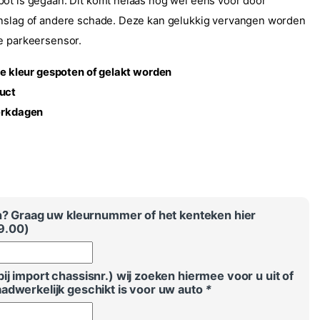
ot is gegaan. Dit komt helaas nog wel eens voor door
enslag of andere schade. Deze kan gelukkig vervangen worden
e parkeersensor.
lke kleur gespoten of gelakt worden
uct
werkdagen
en? Graag uw kleurnummer of het kenteken hier
9.00
)
j import chassisnr.) wij zoeken hiermee voor u uit of
adwerkelijk geschikt is voor uw auto
*