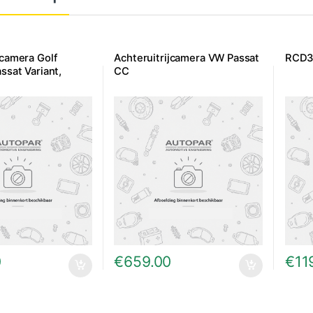
jcamera Golf
Achteruitrijcamera VW Passat
RCD31
assat Variant,
CC
0
€
659.00
€
11