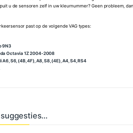
spuit u de sensoren zelf in uw kleurnummer? Geen probleem, dan
rkeersensor past op de volgende VAG types:
o 9N3
da Octavia 1Z 2004-2008
 A6, S6, (4B, 4F), A8, S8, (4E), A4, S4, RS4
.
 suggesties…