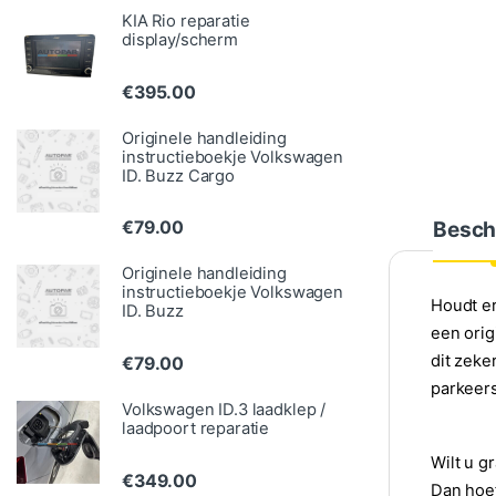
KIA Rio reparatie
display/scherm
€
395.00
Originele handleiding
instructieboekje Volkswagen
ID. Buzz Cargo
Besch
€
79.00
Originele handleiding
instructieboekje Volkswagen
Houdt er
ID. Buzz
een orig
dit zeke
€
79.00
parkeers
Volkswagen ID.3 laadklep /
laadpoort reparatie
Wilt u g
€
349.00
Dan hoef