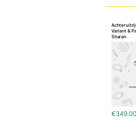
Achteruitri
Variant & P
Sharan
€
349.0