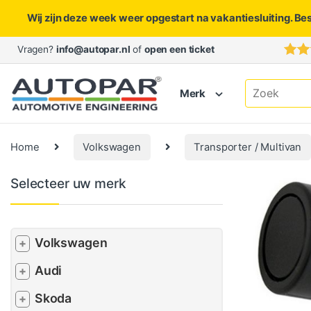
Wij zijn deze week weer opgestart na vakantiesluiting. Be
Skip to navigation
Skip to content
Vragen?
info@autopar.nl
of
open een ticket
Search for:
Merk
Home
Volkswagen
Transporter / Multivan
Selecteer uw merk
Volkswagen
+
Audi
+
Skoda
+