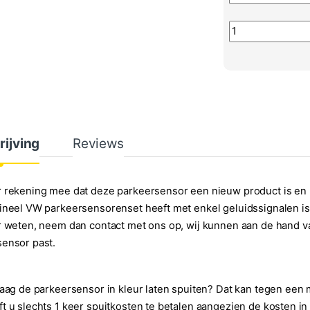
Parkeersensor Z
rijving
Reviews
 rekening mee dat deze parkeersensor een nieuw product is en ni
ineel VW parkeersensorenset heeft met enkel geluidssignalen is 
r weten, neem dan contact met ons op, wij kunnen aan de hand
ensor past.
raag de parkeersensor in kleur laten spuiten? Dat kan tegen ee
t u slechts 1 keer spuitkosten te betalen aangezien de kosten in