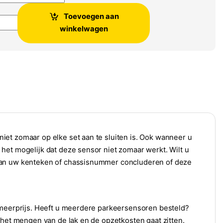
Toevoegen aan
wart tbv Volkswagen Seat Audi Skoda aantal
winkelwagen
et zomaar op elke set aan te sluiten is. Ook wanneer u
het mogelijk dat deze sensor niet zomaar werkt. Wilt u
 van uw kenteken of chassisnummer concluderen of deze
n meerprijs. Heeft u meerdere parkeersensoren besteld?
 het mengen van de lak en de opzetkosten gaat zitten.