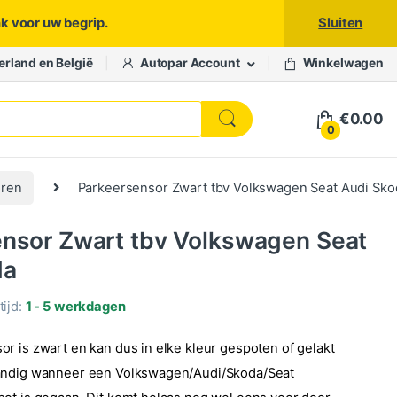
nk voor uw begrip.
Sluiten
erland en België
Autopar Account
Winkelwagen
€
0.00
0
oren
Parkeersensor Zwart tbv Volkswagen Seat Audi Sko
nsor Zwart tbv Volkswagen Seat
da
ijd:
1 - 5 werkdagen
r is zwart en kan dus in elke kleur gespoten of gelakt
andig wanneer een Volkswagen/Audi/Skoda/Seat