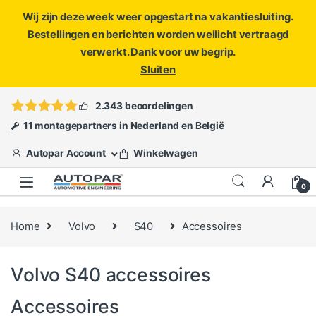
Wij zijn deze week weer opgestart na vakantiesluiting.
Bestellingen en berichten worden wellicht vertraagd
verwerkt. Dank voor uw begrip.
Sluiten
Skip to navigation
Skip to content
Vragen?
info@autopar.nl
of
open een ticket
2.343 beoordelingen
11 montagepartners in Nederland en België
Autopar Account
Winkelwagen
0
Home
Volvo
S40
Accessoires
Volvo S40 accessoires
Accessoires