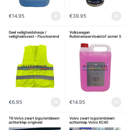
€
14.95
€
39.95
Geel veiligheidshesje /
Volkswagen
veiligheidsvest – Fluoriserend
Ruitenwisservloeistof zomer 5
Liter
€
6.95
€
14.95
T6 Volvo zwart logo/embleem
Volvo zwart logo/embleem
achterklep origineel
achterklep Volvo XC40
origineel