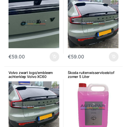
€
59.00
€
59.00
Volvo zwart logo/embleem
Škoda ruitenwisservloeistof
achterklep Volvo XC60
zomer 5 Liter
origineel