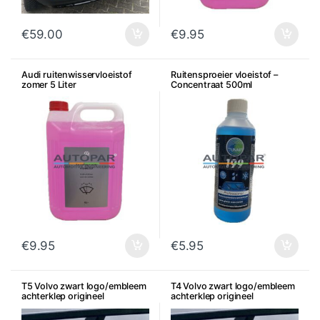
€
59.00
€
9.95
Audi ruitenwisservloeistof
Ruitensproeier vloeistof –
zomer 5 Liter
Concentraat 500ml
€
9.95
€
5.95
T5 Volvo zwart logo/embleem
T4 Volvo zwart logo/embleem
achterklep origineel
achterklep origineel