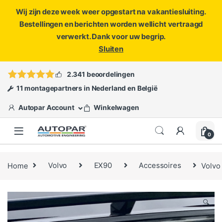
Wij zijn deze week weer opgestart na vakantiesluiting.
Bestellingen en berichten worden wellicht vertraagd
verwerkt. Dank voor uw begrip.
Sluiten
Skip to navigation
Skip to content
Vragen?
info@autopar.nl
of
open een ticket
2.341 beoordelingen
11 montagepartners in Nederland en België
Autopar Account
Winkelwagen
0
Home
Volvo
EX90
Accessoires
Volvo
🔍