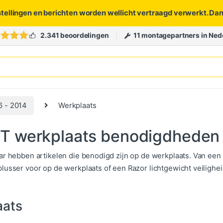
stellingen en berichten worden wellicht vertraagd verwerkt. Da
2.341 beoordelingen
11 montagepartners in Ned
6 - 2014
Werkplaats
TT werkplaats benodigdheden
ar hebben artikelen die benodigd zijn op de werkplaats. Van ee
lusser voor op de werkplaats of een Razor lichtgewicht veiligheid
aats