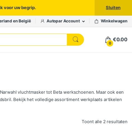
nk voor uw begrip.
Sluiten
erland en België
Autopar Account
Winkelwagen
€
0.00
0
n Narwahl vluchtmasker tot Beta werkschoenen. Maar ook een
sbril. Bekijk het volledige assortiment werkplaats artikelen
Ge
Toont alle 2 resultaten