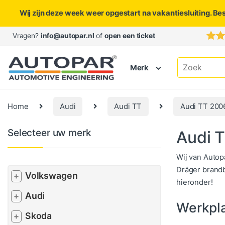
Wij zijn deze week weer opgestart na vakantiesluiting. Be
Skip to navigation
Skip to content
Vragen?
info@autopar.nl
of
open een ticket
Search for:
Merk
Home
Audi
Audi TT
Audi TT 200
Selecteer uw merk
Audi 
Wij van Autop
Dräger brandb
Volkswagen
+
hieronder!
Audi
+
Werkpl
Skoda
+