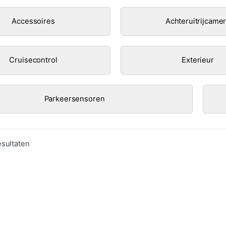
Accessoires
Achteruitrijcame
Cruisecontrol
Exterieur
Parkeersensoren
Gesorteerd op populariteit
esultaten