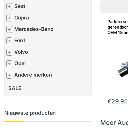
Seat
+
Cupra
+
Parkeerse
gereedsch
Mercedes-Benz
+
OEM 18m
Ford
+
Volvo
+
Opel
+
Andere merken
+
SALE
€
29.95
Nieuwste producten
Meer Aud