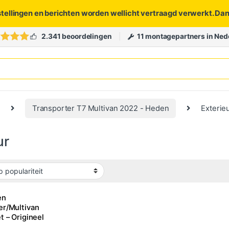
stellingen en berichten worden wellicht vertraagd verwerkt. Da
2.341 beoordelingen
11 montagepartners in Ned
Transporter T7 Multivan 2022 - Heden
Exterie
ur
en
er/Multivan
t – Origineel