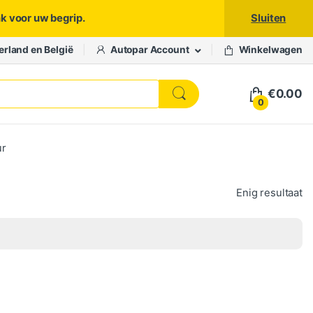
nk voor uw begrip.
Sluiten
erland en België
Autopar Account
Winkelwagen
€
0.00
0
ur
Enig resultaat