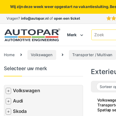
Wij zijn deze week weer opgestart na vakantiesluiting. Be
Skip to navigation
Skip to content
Vragen?
info@autopar.nl
of
open een ticket
Search for:
Merk
Home
Volkswagen
Transporter / Multivan
Selecteer uw merk
Exterie
Volkswagen
+
Volkswag
Audi
+
Transport
Spatlap se
Skoda
+