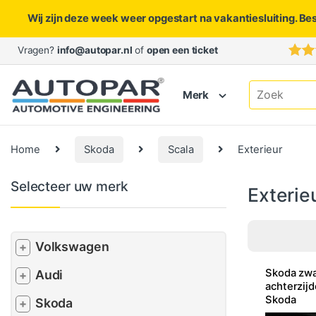
Wij zijn deze week weer opgestart na vakantiesluiting. Be
Skip to navigation
Skip to content
Vragen?
info@autopar.nl
of
open een ticket
Search for:
Merk
Home
Skoda
Scala
Exterieur
Selecteer uw merk
Exterie
Volkswagen
+
Skoda zwa
Audi
+
achterzijd
Skoda
Skoda
+