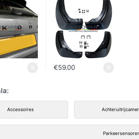
€
59.00
la:
Accessoires
Achteruitrijcame
Parkeersensore