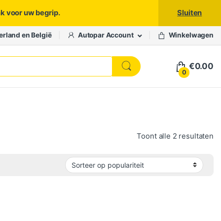
nk voor uw begrip.
Sluiten
erland en België
Autopar Account
Winkelwagen
€
0.00
0
Ge
Toont alle 2 resultaten