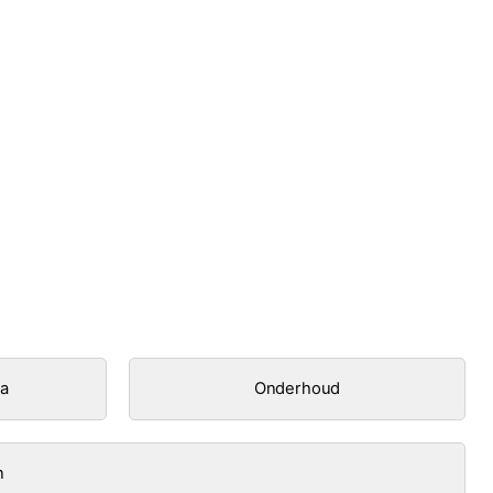
ra
Onderhoud
n