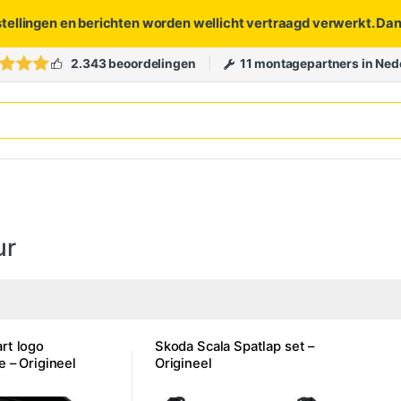
stellingen en berichten worden wellicht vertraagd verwerkt. Da
2.343 beoordelingen
11 montagepartners in Ned
ur
rt logo
Skoda Scala Spatlap set –
e – Origineel
Origineel