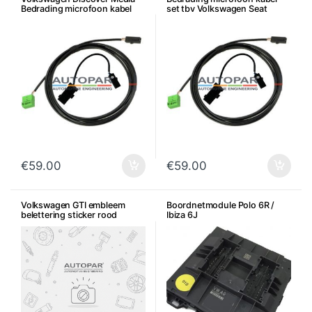
Bedrading microfoon kabel
set tbv Volkswagen Seat
set
Skoda Audi
€
59.00
€
59.00
Volkswagen GTI embleem
Boordnetmodule Polo 6R /
belettering sticker rood
Ibiza 6J