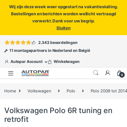
Wij zijn deze week weer opgestart na vakantiesluiting.
Bestellingen en berichten worden wellicht vertraagd
verwerkt. Dank voor uw begrip.
Sluiten
Skip to navigation
Skip to content
Vragen?
info@autopar.nl
of
open een ticket
2.343 beoordelingen
11 montagepartners in Nederland en België
Autopar Account
Winkelwagen
0
Home
Volkswagen
Polo
Polo 2009 tot 201
Volkswagen Polo 6R tuning en
retrofit