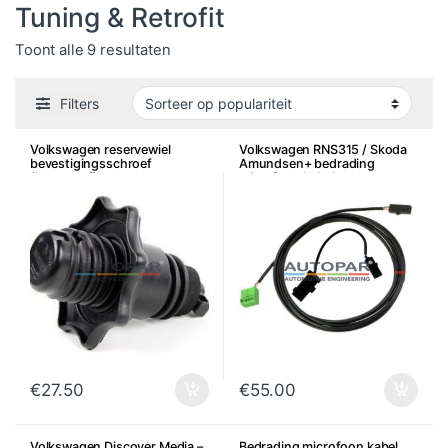
Tuning & Retrofit
Gesorteerd op populariteit
Toont alle 9 resultaten
Filters
Volkswagen reservewiel
Volkswagen RNS315 / Skoda
bevestigingsschroef
Amundsen+ bedrading
(kunststof)
microfoon kabel set
€
27.50
€
55.00
Volkswagen Discover Media –
Bedrading microfoon kabel