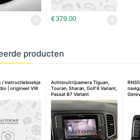
0
€
379.00
eerde producten
 / Instructieboekje
Achteruitrijcamera Tiguan,
RNS51
io | origineel VW
Touran, Sharan, Golf 6 Variant,
navig
Passat B7 Variant
Gerev