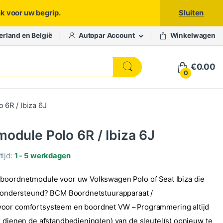
nk voor uw begrip.
Sluiten
erland en België
Autopar Account
Winkelwagen
€
0.00
0
6R / Ibiza 6J
odule Polo 6R / Ibiza 6J
ijd:
1 - 5 werkdagen
boordnetmodule voor uw Volkswagen Polo of Seat Ibiza die
l ondersteund? BCM Boordnetstuurapparaat /
oor comfortsysteem en boordnet VW – Programmering altijd
k dienen de afstandbediening(en) van de sleutel(s) opnieuw te