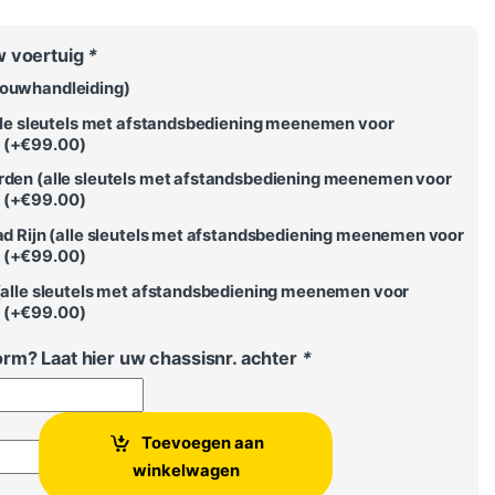
w voertuig
*
ouwhandleiding)
alle sleutels met afstandsbediening meenemen voor
 (+
€
99.00
)
rden (alle sleutels met afstandsbediening meenemen voor
 (+
€
99.00
)
ad Rijn (alle sleutels met afstandsbediening meenemen voor
 (+
€
99.00
)
(alle sleutels met afstandsbediening meenemen voor
 (+
€
99.00
)
rm? Laat hier uw chassisnr. achter
*
Toevoegen aan
olo 6R / Ibiza 6J aantal
winkelwagen