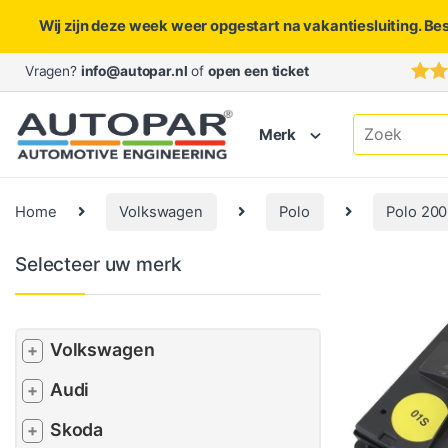
Wij zijn deze week weer opgestart na vakantiesluiting. Be
Skip to navigation
Skip to content
Vragen?
info@autopar.nl
of
open een ticket
Search for:
Merk
Home
Volkswagen
Polo
Polo 200
Selecteer uw merk
Volkswagen
+
Audi
+
Skoda
+