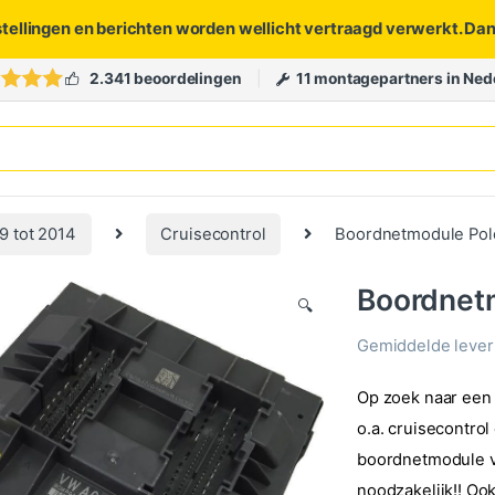
stellingen en berichten worden wellicht vertraagd verwerkt. Da
2.341 beoordelingen
11 montagepartners in Ned
9 tot 2014
Cruisecontrol
Boordnetmodule Polo 
Boordnetm
🔍
Gemiddelde levert
Op zoek naar een 
o.a. cruisecontro
boordnetmodule v
noodzakelijk!! Oo