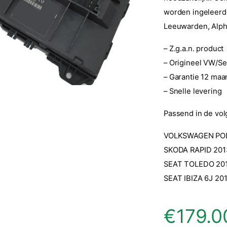
worden ingeleerd. 
Leeuwarden, Alphe
– Z.g.a.n. product
– Origineel VW/Se
– Garantie 12 ma
– Snelle levering
Passend in de vol
VOLKSWAGEN POL
SKODA RAPID 201
SEAT TOLEDO 20
SEAT IBIZA 6J 20
€
179.0