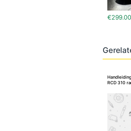
€
299.0
Gerelat
Handleiding
RCD 310 rad