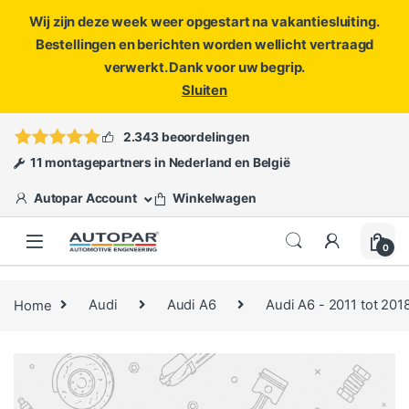
Wij zijn deze week weer opgestart na vakantiesluiting.
Bestellingen en berichten worden wellicht vertraagd
verwerkt. Dank voor uw begrip.
Sluiten
Skip to navigation
Skip to content
Vragen?
info@autopar.nl
of
open een ticket
2.343 beoordelingen
11 montagepartners in Nederland en België
Autopar Account
Winkelwagen
0
Home
Audi
Audi A6
Audi A6 - 2011 tot 201