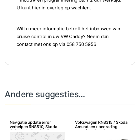
– Inbouw en programmering ca. 1-2 uur werktijd.
U kunt hier in overleg op wachten.
Wilt u meer informatie betreft het inbouwen van
cruise control in uw VW Caddy? Neem dan
contact met ons op via 058 750 5956
Andere suggesties…
Navigatie update error
Volkswagen RNS315 / Skoda
verhelpen RNS510, Skoda
Amundsen+ bedrading
Columbus, Seat Mediasystem
microfoon kabel set