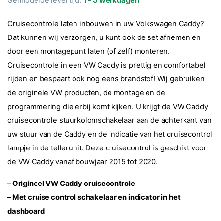
Gemiddelde levertijd:
1 - 5 werkdagen
gebaseerd
op
klantbeoorde
Cruisecontrole laten inbouwen in uw Volkswagen Caddy?
ling
Dat kunnen wij verzorgen, u kunt ook de set afnemen en
door een montagepunt laten (of zelf) monteren.
Cruisecontrole in een VW Caddy is prettig en comfortabel
rijden en bespaart ook nog eens brandstof! Wij gebruiken
de originele VW producten, de montage en de
programmering die erbij komt kijken. U krijgt de VW Caddy
cruisecontrole stuurkolomschakelaar aan de achterkant van
uw stuur van de Caddy en de indicatie van het cruisecontrol
lampje in de tellerunit. Deze cruisecontrol is geschikt voor
de VW Caddy vanaf bouwjaar 2015 tot 2020.
– Origineel VW Caddy cruisecontrole
– Met cruise control schakelaar en indicator in het
dashboard