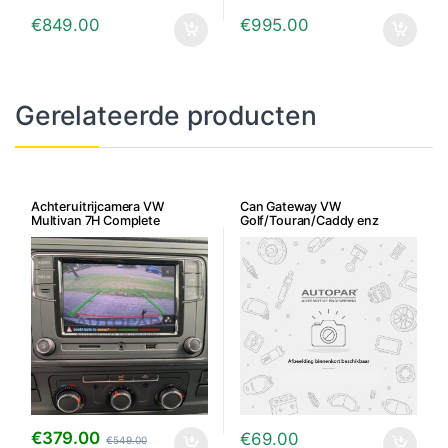
€
849.00
€
995.00
Gerelateerde producten
Achteruitrijcamera VW
Can Gateway VW
Multivan 7H Complete
Golf/Touran/Caddy enz
inbouwset
€
379.00
€
69.00
€
549.00