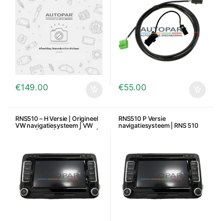
€
149.00
€
55.00
RNS510 – H Versie | Origineel
RNS510 P Versie
VW navigatiesysteem | VW
navigatiesysteem | RNS 510
Golf VI | Plus | Touran | Polo |
Gereviseerde navigatie
Passat e.a.