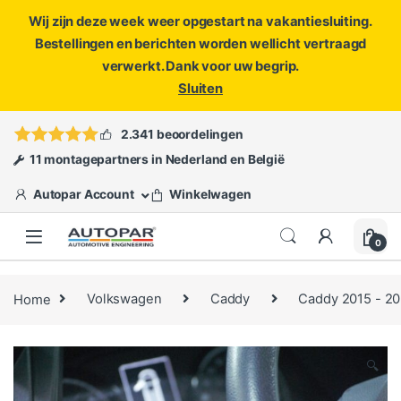
Wij zijn deze week weer opgestart na vakantiesluiting.
Bestellingen en berichten worden wellicht vertraagd
verwerkt. Dank voor uw begrip.
Sluiten
Skip to navigation
Skip to content
Vragen?
info@autopar.nl
of
open een ticket
2.341 beoordelingen
11 montagepartners in Nederland en België
Autopar Account
Winkelwagen
0
Home
Volkswagen
Caddy
Caddy 2015 - 2
🔍