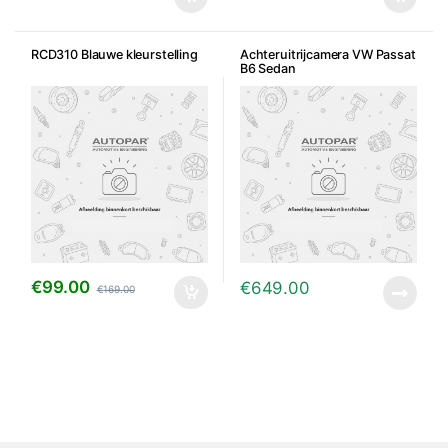
RCD310 Blauwe kleurstelling
Achteruitrijcamera VW Passat
B6 Sedan
€
99.00
€
649.00
€
169.00