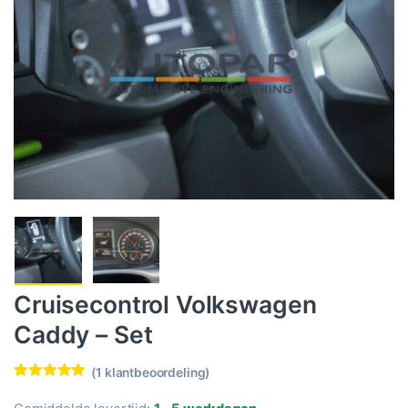
Cruisecontrol Volkswagen
Caddy – Set
(
1
klantbeoordeling)
Waardering
1
5.00
op 5