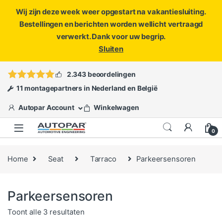
Wij zijn deze week weer opgestart na vakantiesluiting.
Bestellingen en berichten worden wellicht vertraagd
verwerkt. Dank voor uw begrip.
Sluiten
Skip to navigation
Skip to content
Vragen?
info@autopar.nl
of
open een ticket
2.343 beoordelingen
11 montagepartners in Nederland en België
Autopar Account
Winkelwagen
0
Home
Seat
Tarraco
Parkeersensoren
Parkeersensoren
Gesorteerd op populariteit
Toont alle 3 resultaten