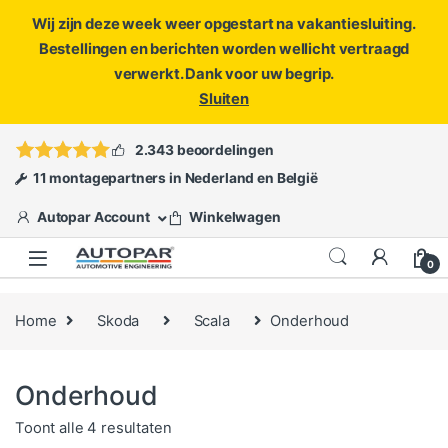
Wij zijn deze week weer opgestart na vakantiesluiting.
Bestellingen en berichten worden wellicht vertraagd
verwerkt. Dank voor uw begrip.
Sluiten
Skip to navigation
Skip to content
Vragen?
info@autopar.nl
of
open een ticket
2.343 beoordelingen
11 montagepartners in Nederland en België
Autopar Account
Winkelwagen
0
Home
Skoda
Scala
Onderhoud
Onderhoud
Gesorteerd op populariteit
Toont alle 4 resultaten