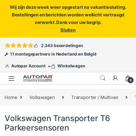
Wij zijn deze week weer opgestart na vakantiesluiting.
Bestellingen en berichten worden wellicht vertraagd
verwerkt. Dank voor uw begrip.
Sluiten
Skip to navigation
Skip to content
Vragen?
info@autopar.nl
of
open een ticket
2.343 beoordelingen
11 montagepartners in Nederland en België
Autopar Account
Winkelwagen
0
Home
Volkswagen
Transporter / Multivan
Volkswagen Transporter T6
Parkeersensoren