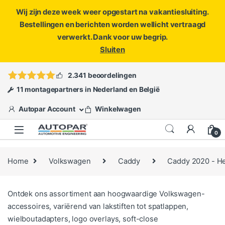
Wij zijn deze week weer opgestart na vakantiesluiting.
Bestellingen en berichten worden wellicht vertraagd
verwerkt. Dank voor uw begrip.
Sluiten
Skip to navigation
Skip to content
Vragen?
info@autopar.nl
of
open een ticket
2.341 beoordelingen
11 montagepartners in Nederland en België
Autopar Account
Winkelwagen
0
Home
Volkswagen
Caddy
Caddy 2020 - H
Ontdek ons assortiment aan hoogwaardige Volkswagen-
accessoires, variërend van lakstiften tot spatlappen,
wielboutadapters, logo overlays, soft-close