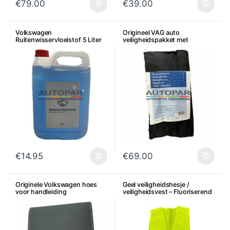
€
79.00
€
39.00
Volkswagen
Origineel VAG auto
Ruitenwisservloeistof 5 Liter
veiligheidspakket met
originele accessoires
€
14.95
€
69.00
Originele Volkswagen hoes
Geel veiligheidshesje /
voor handleiding
veiligheidsvest – Fluoriserend
instructieboekje