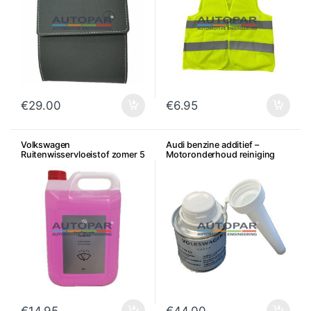
€
29.00
€
6.95
Volkswagen
Audi benzine additief –
Ruitenwisservloeistof zomer 5
Motoronderhoud reiniging
Liter