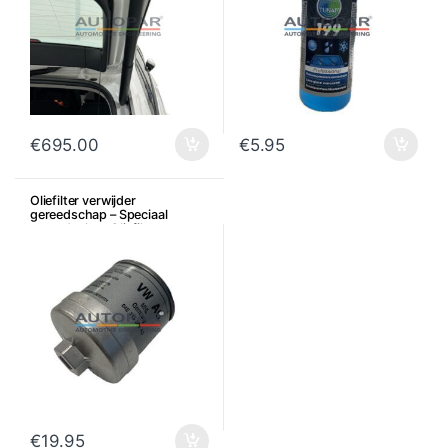
€
695.00
€
5.95
Oliefilter verwijder
gereedschap – Speciaal
gereedschap Oliefilter
€
19.95