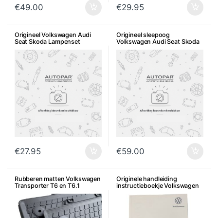
€
49.00
€
29.95
Origineel Volkswagen Audi
Origineel sleepoog
Seat Skoda Lampenset
Volkswagen Audi Seat Skoda
(reserve)
€
27.95
€
59.00
Rubberen matten Volkswagen
Originele handleiding
Transporter T6 en T6.1
instructieboekje Volkswagen
origineel
T6.1