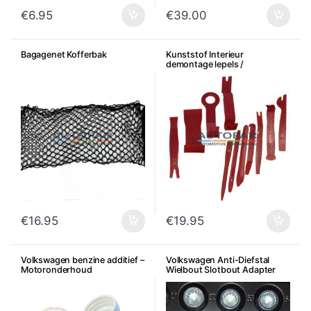
€
6.95
€
39.00
Bagagenet Kofferbak
Kunststof Interieur
demontage lepels /
gereedschap
€
16.95
€
19.95
Volkswagen benzine additief –
Volkswagen Anti-Diefstal
Motoronderhoud
Wielbout Slotbout Adapter