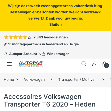
Wij zijn deze week weer opgestart na vakantiesluiting.
Bestellingen en berichten worden wellicht vertraagd
verwerkt. Dank voor uw begrip.
Sluiten
Skip to navigation
Skip to content
Vragen?
info@autopar.nl
of
open een ticket
2.343 beoordelingen
11 montagepartners in Nederland en België
Autopar Account
Winkelwagen
0
Home
Volkswagen
Transporter / Multivan
Accessoires Volkswagen
Transporter T6 2020 – Heden