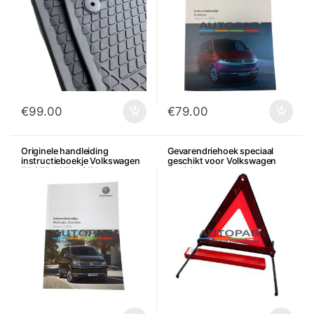
€
99.00
€
79.00
Originele handleiding
Gevarendriehoek speciaal
instructieboekje Volkswagen
geschikt voor Volkswagen
T5 / T5.1 / T6 of T6.1
Audi Seat Skoda