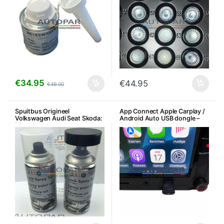
€
34.95
€
44.95
€
49.00
Spuitbus Origineel
App Connect Apple Carplay /
Volkswagen Audi Seat Skoda:
Android Auto USB dongle –
Diverse kleuren
Draadloze verbinding
Bluetooth