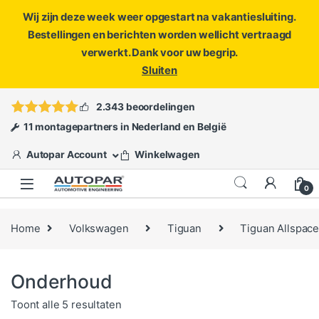
Wij zijn deze week weer opgestart na vakantiesluiting.
Bestellingen en berichten worden wellicht vertraagd
verwerkt. Dank voor uw begrip.
Sluiten
Skip to navigation
Skip to content
Vragen?
info@autopar.nl
of
open een ticket
2.343 beoordelingen
11 montagepartners in Nederland en België
Autopar Account
Winkelwagen
0
Home
Volkswagen
Tiguan
Tiguan Allspac
Onderhoud
Gesorteerd op populariteit
Toont alle 5 resultaten