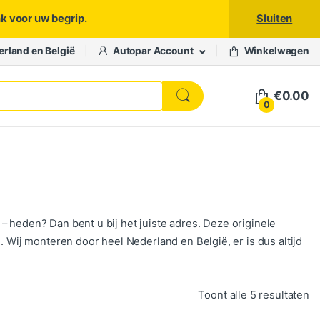
nk voor uw begrip.
Sluiten
erland en België
Autopar Account
Winkelwagen
€
0.00
0
– heden? Dan bent u bij het juiste adres. Deze originele
. Wij monteren door heel Nederland en België, er is dus altijd
Ge
Toont alle 5 resultaten