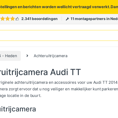
stellingen en berichten worden wellicht vertraagd verwerkt. Da
2.341 beoordelingen
11 montagepartners in Ned
4 - Heden
Achteruitrijcamera
uitrijcamera Audi TT
riginele achteruitrijcamera en accessoires voor uw Audi TT 2014 
mera zorgt ervoor dat u nog veiliger en makkelijker kunt parkeren
ge locatie in de buurt.
itrijcamera