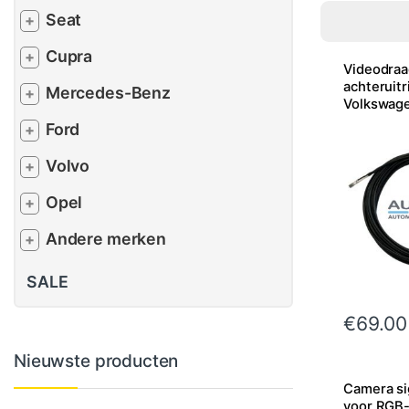
Seat
+
Cupra
+
Videodraa
achteruitr
Mercedes-Benz
+
Volkswage
Skoda
Ford
+
Volvo
+
Opel
+
Andere merken
+
SALE
€
69.00
Nieuwste producten
Camera si
voor RGB-