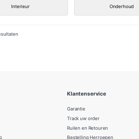
Interieur
Onderhoud
Gesorteerd op populariteit
esultaten
Klantenservice
Garantie
Track uw order
Ruilen en Retouren
g
Bestelling Herroepen