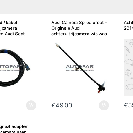
d / kabel
Audi Camera Sproeierset –
Acht
ijcamera
Originele Audi
201
n Audi Seat
achteruitrijcamera wis was
€
49.00
€
5
gnaal adapter
camera naar