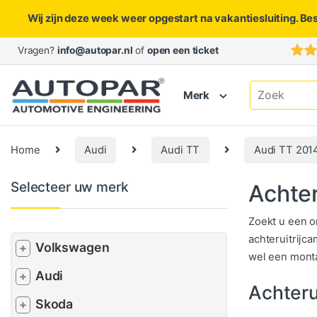
Wij zijn deze week weer opgestart na vakantiesluiting. Be
Skip to navigation
Skip to content
Vragen?
info@autopar.nl
of
open een ticket
Search for:
Merk
Home
Audi
Audi TT
Audi TT 201
Selecteer uw merk
Achter
Zoekt u een o
achteruitrijca
Volkswagen
+
wel een monta
Audi
+
Achteru
Skoda
+